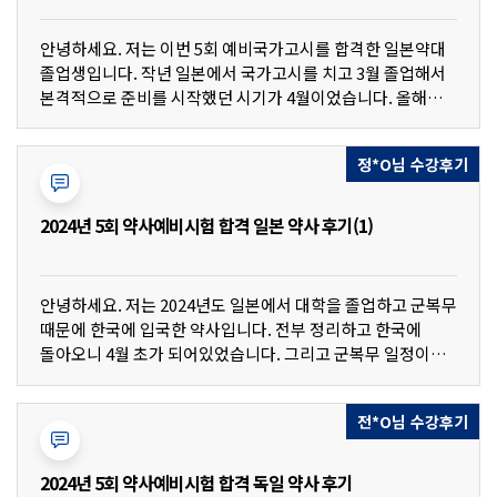
안녕하세요. 저는 이번 5회 예비국가고시를 합격한 일본약대
졸업생입니다. 작년 일본에서 국가고시를 치고 3월 졸업해서
본격적으로 준비를 시작했던 시기가 4월이었습니다. 올해
합격하는 것이 목표였고, 예비시험 관련된 자료가 부족하다
판단되어서 한국 들어오자마자 모든 학 원에서 상담을
정*O님 수강후기
받아봤던 거 같아요. 하지만 남은 기간 2~3개월이라는
절대적으로 부족한 시간에, 모든 학원에서는 내년을 바라보란
대답만 들었습니다. 그 과정에 맞춘 커리큘럼뿐이었고요.
2024년 5회 약사예비시험 합격 일본 약사 후기(1)
팜엑스 역시 탄탄한 커리큘럼을 가지고 있지만, 제 기준에서
3개월 내에 모든 과목을 볼 수 있겠다 판단 된 유일한
곳이었습니다. 합격생들로 구성된 강의와 멘토링은 이해하기
안녕하세요. 저는 2024년도 일본에서 대학을 졸업하고 군복무
쉬웠고, 방대한 공부량에서 어느 부분에 집중해야 할지를 알게
때문에 한국에 입국한 약사입니다. 전부 정리하고 한국에
해 주었습니다. 특히 Summer 선생님 수업이 인상 깊어요.
돌아오니 4월 초가 되어있었습니다. 그리고 군복무 일정이
외울 부분과 버릴 부분을 확실하게 짚어 주셔서 짚어주신
아직 나오지 않아 그 사이에 예비시험이 있어 준비하게
부분은 확실히 외우고 시험장에 들어갔어요. 저 같은 경우는
되었습니다. 일본에서의 국 가시험 성적은 나쁘지 않았기에
유기화학, 의약품합성학은 확실히 포기하고 생약학, 생화학,
전*O님 수강후기
혼자서 준비해 볼 생각도 해봤었습니다. 하지만 정보의 부족과
약물치료학에 집중했던 게 도움이 되었던 거 같아요. 사실
방향성을 잡지 못했기에 학원들을 알아보던 중 저에게 맞다고
높은 점수로 합격한 것이 아니라 제 후기가 도움이 될 진
생각하는 팜엑스를 발견하여 수강하게 되었습니다. 팜엑스의
2024년 5회 약사예비시험 합격 독일 약사 후기
모르겠지만, 빠른 시일 내에 합격이 목표 인 분들에게