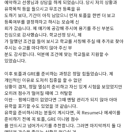
예약하고 선생님과 상담을 하게 되었습니다. 당시 저의 상황과
유학목적 등을 들으시고 무조건 등록을 유
도하기 보다, 기간이 아직 남았으니 먼저 토플을 한번 더 보고
등록여부를 결정하자고 하시는 모습에 신
뢰가 갔습니다. 제 얘기에 공감해 주시며 용기를 주신 부분도
진심으로 감사했습니다. 학교선정 당시, 제
가 말했던 조건을 들어 보시고 학교를 서칭해 주실 때 추가로 찾아
주시는 수고를 마다하지 않아 주신 부
분도 감사합니다. 덕분에 조건에 맞는 학교들로 지원할 수
있었습니다.
이후 토플과 GRE를 준비하는 과정은 정말 힘들었습니다. 제
개인적인 이유로 도저히 집중을 할 수 없던
상황이 겹쳐, 정말 열심히 준비하고 자신 있게 시험을 보았었지만
오히려 점수가 떨어질 때에 그 허탈함
이란… 팜메디랩이 없었다면 그때 멘탈 관리가 되지 않아 아마
유학을 포기할 수도 있었을 것 같습니다.
유학을 준비하시려는 분들이 계시다면, 꼭 Resume나 에세이를
준비하기 전에 꼭 토플, GRE 미니멈 점수
를 만드시고 넘어가시기를 추천합니다. 그러면 마지막까지 둘 다
매달려 가슴을 졸이는 상황은 없으실 거