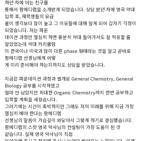
하던 차에 아는 친구를
통해서 팜메디랩을 소개받게 되었습니다. 상담 받던 차에 영국 약대
입학 후, 재학생들의 유급
율이 생각보다 많이 높고 그 이유들에 대해 알게 되어 갑자기 걱정이
되었습니다. 저는 파운
데이션 과정만 열심히 하면 충분히 약대 들어가서도 잘 적응할 줄
알았었는데 약대 커리큘럼
이 한국이나 미국과 많이 다른 phase 형태라는 것을 알고 곧바로
팜메디랩 선생님에게 어떻
게 미리 준비해야 하는지까지도 상담을 받았습니다.
지금은 파운데이션 과정과 별개로 General Chemistry, General
Biology 공부를 시작하였고
얼마 안 남았지만 최대한 Organic Chemistry까지 한번 공부하고
입학할 계획을 세웠습니다.
그러기에는 시간이 촉박하지만 그래도 저의 미래를 위해 지금 가장
열심히 해야 한다는 팜메디랩
선생님의 말씀이 가슴깊이 와닿아서 그렇게 하기로 결심했습니다.
팜메디랩의 스캇 영국 약사님의 컨설팅이 가장 도움이 된 것
같습니다. 실제 영국 약사님이 직접
이야기해 주시고 정리해 주시니 눈앞이 밝아지는 느낌입니다. 이제