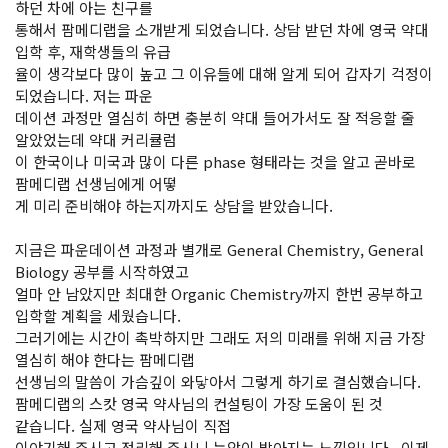
하던 차에 아는 친구를
통해서 팜메디랩을 소개받게 되었습니다. 상담 받던 차에 영국 약대
입학 후, 재학생들의 유급
율이 생각보다 많이 높고 그 이유들에 대해 알게 되어 갑자기 걱정이
되었습니다. 저는 파운
데이션 과정만 열심히 하면 충분히 약대 들어가서도 잘 적응할 줄
알았었는데 약대 커리큘럼
이 한국이나 미국과 많이 다른 phase 형태라는 것을 알고 곧바로
팜메디랩 선생님에게 어떻
게 미리 준비해야 하는지까지도 상담을 받았습니다.
지금은 파운데이션 과정과 별개로 General Chemistry, General
Biology 공부를 시작하였고
얼마 안 남았지만 최대한 Organic Chemistry까지 한번 공부하고
입학할 계획을 세웠습니다.
그러기에는 시간이 촉박하지만 그래도 저의 미래를 위해 지금 가장
열심히 해야 한다는 팜메디랩
선생님의 말씀이 가슴깊이 와닿아서 그렇게 하기로 결심했습니다.
팜메디랩의 스캇 영국 약사님의 컨설팅이 가장 도움이 된 것
같습니다. 실제 영국 약사님이 직접
이야기해 주시고 정리해 주시니 눈앞이 밝아지는 느낌입니다. 이제