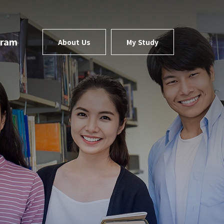
gram
About Us
My Study