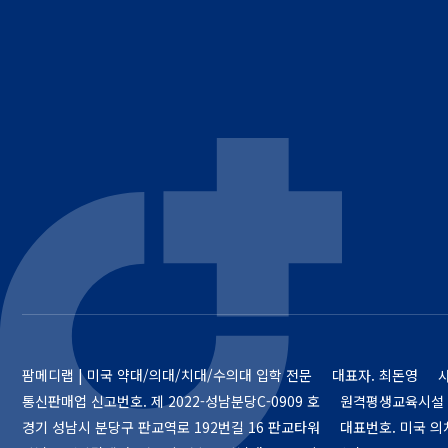
팜메디랩 | 미국 약대/의대/치대/수의대 입학 전문
대표자. 최돈영
통신판매업 신고번호.
제 2022-성남분당C-0909 호
원격평생교육시설 
경기 성남시 분당구 판교역로 192번길 16 판교타워
대표번호. 미국 의치약