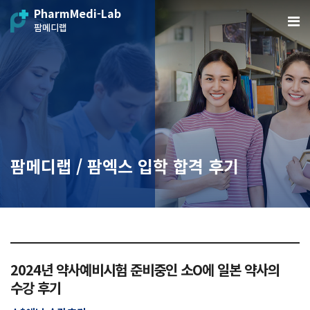
PharmMedi-Lab
팜메디랩
팜메디랩 / 팜엑스 입학 합격 후기
2024년 약사예비시험 준비중인 소O에 일본 약사의
수강 후기