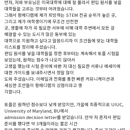
먼저, 저와 부모님은 미국대학에 대해 잘 몰라서 편입 원서를 넣을
대학들을 고르는 것부터 어려웠습니다.
그래서 팜메디랩에 제가 희망하는 STEM 전공 순위가 높은 곳,
그리고 제가 여학생이기에 무조건 안전한
곳, 생활에 차가 꼭 필요한 서부에 비해 대학 주변에서 모든 걸
해결할 수 있는 도시가 많은 동부에 있는
대학으로 지원하고 싶다고 말씀드리자 이 조건들에 맞는 대학들
리스트를 정리해 주셨습니다.
편입 원서를 넣을 대학들을 정한 후부터는 계속해서 토플 시험을
보았는데, 원하는 점수가 나오지 않아서
고생을 했는데 시험 준비에 바쁜 저 대신 필요한 서류나 에세이에
대한 가이드를 보내주시면서 정말 많이
도와 주셨습니다. 이메일과 전화를 통한 빠른 커뮤니케이션과
세심한 조언들이 팜메디랩의 강점이라고 생
각합니다.
토플은 원하던 점수보다 낮게 받았지만, 가을에 최종적으로 UIUC,
University of Maryland, BU에서
admission decision letter를 받았습니다. 만약 저 혼자서 편입
준비를 했다면 약 3개월이라는 짧은 시간
동안 편입을 준비할 수 없었을 거라고 생각합니다. 준비 기간이 너무