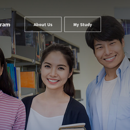
gram
About Us
My Study