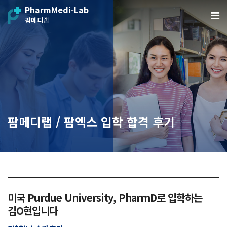
PharmMedi-Lab
팜메디랩
팜메디랩 / 팜엑스 입학 합격 후기
미국 Purdue University, PharmD로 입학하는
김O현입니다