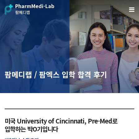
PharmMedi-Lab
팜메디랩
팜메디랩 / 팜엑스 입학 합격 후기
미국 University of Cincinnati, Pre-Med로
입학하는 박O기입니다